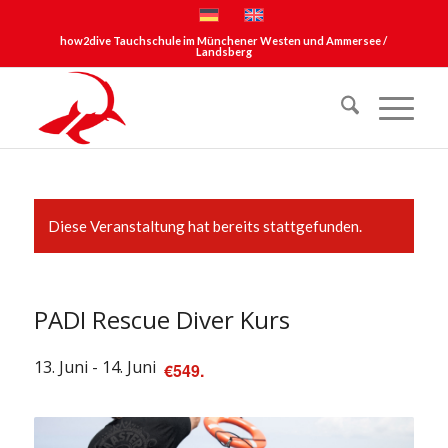
how2dive Tauchschule im Münchener Westen und Ammersee /
Landsberg
Diese Veranstaltung hat bereits stattgefunden.
PADI Rescue Diver Kurs
13. Juni
-
14. Juni
€549.