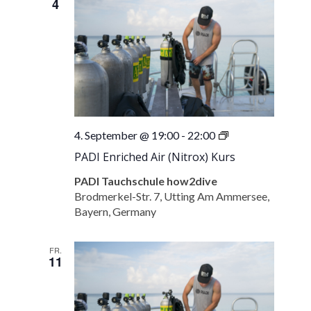
4
PADI
4. September @ 19:00
-
22:00
Enriched
PADI Enriched Air (Nitrox) Kurs
Air
(Nitrox)
PADI Tauchschule how2dive
Kurs
Brodmerkel-Str. 7, Utting Am Ammersee,
Bayern, Germany
FR.
11