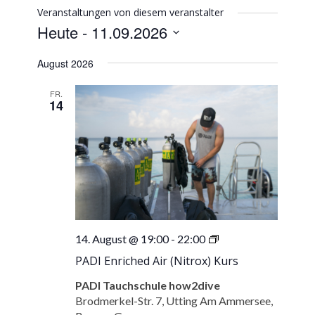
Veranstaltungen von diesem veranstalter
Heute
 - 
11.09.2026
Datum
August 2026
wählen.
FR.
14
PADI
14. August @ 19:00
-
22:00
Enriched
PADI Enriched Air (Nitrox) Kurs
Air
(Nitrox)
PADI Tauchschule how2dive
Kurs
Brodmerkel-Str. 7, Utting Am Ammersee,