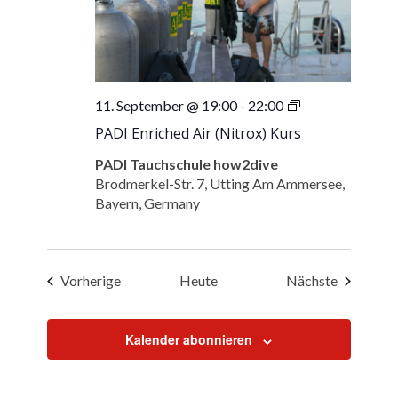
PADI
11. September @ 19:00
-
22:00
Enriched
PADI Enriched Air (Nitrox) Kurs
Air
(Nitrox)
PADI Tauchschule how2dive
Kurs
Brodmerkel-Str. 7, Utting Am Ammersee,
Bayern, Germany
Veranstaltungen
Veranstal
Vorherige
Heute
Nächste
Kalender abonnieren