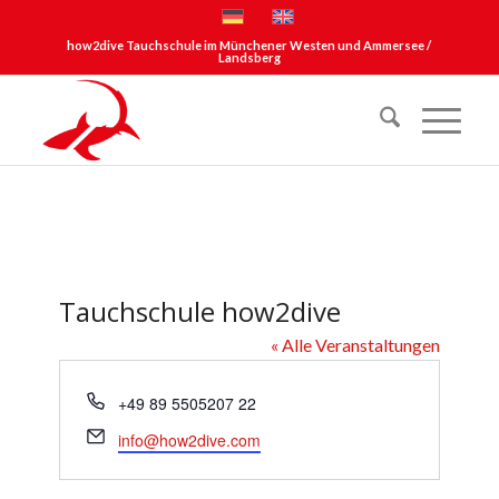
how2dive Tauchschule im Münchener Westen und Ammersee /
Landsberg
Tauchschule how2dive
« Alle Veranstaltungen
Telefon
+49 89 5505207 22
Email
info@how2dive.com