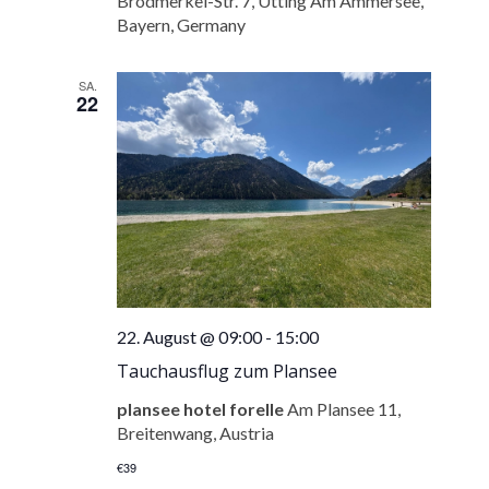
Brodmerkel-Str. 7, Utting Am Ammersee,
Bayern, Germany
SA.
22
22. August @ 09:00
-
15:00
Tauchausflug zum Plansee
plansee hotel forelle
Am Plansee 11,
Breitenwang, Austria
€39