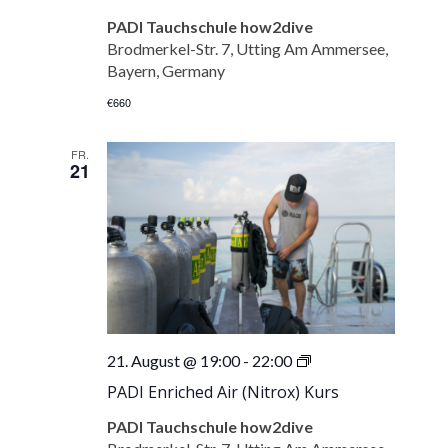
PADI Tauchschule how2dive
Brodmerkel-Str. 7, Utting Am Ammersee,
Bayern, Germany
€660
FR.
21
PADI
21. August @ 19:00
-
22:00
Enriched
PADI Enriched Air (Nitrox) Kurs
Air
(Nitrox)
PADI Tauchschule how2dive
Kurs