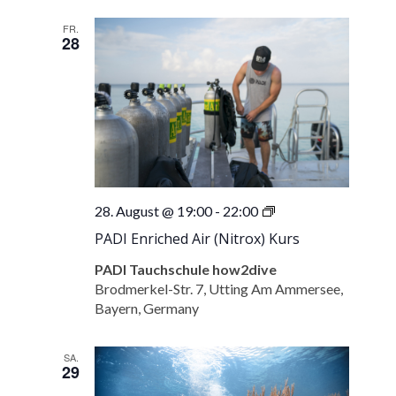
FR.
28
PADI
28. August @ 19:00
-
22:00
Enriched
PADI Enriched Air (Nitrox) Kurs
Air
(Nitrox)
PADI Tauchschule how2dive
Kurs
Brodmerkel-Str. 7, Utting Am Ammersee,
Bayern, Germany
SA.
29