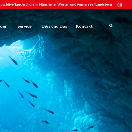
how2dive Tauchschule im Münchener Westen und Ammersee / Landsberg
nder
Service
Dies und Das
Kontakt