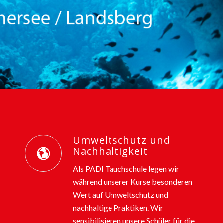
Umweltschutz und
Nachhaltigkeit
Als PADI Tauchschule legen wir
während unserer Kurse besonderen
Wert auf Umweltschutz und
nachhaltige Praktiken. Wir
sensibilisieren unsere Schüler für die