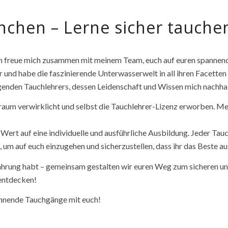
chen – Lerne sicher tauche
h freue mich zusammen mit meinem Team, euch auf euren spannend
er und habe die faszinierende Unterwasserwelt in all ihren Facette
genden Tauchlehrers, dessen Leidenschaft und Wissen mich nachha
um verwirklicht und selbst die Tauchlehrer-Lizenz erworben. Mein
Wert auf eine individuelle und ausführliche Ausbildung. Jeder Ta
, um auf euch einzugehen und sicherzustellen, dass ihr das Beste a
rfahrung habt – gemeinsam gestalten wir euren Weg zum sicheren u
entdecken!
annende Tauchgänge mit euch!