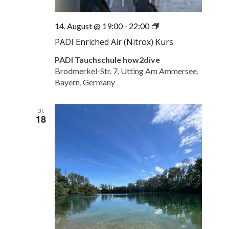
PADI
14. August @ 19:00
-
22:00
Enriched
PADI Enriched Air (Nitrox) Kurs
Air
(Nitrox)
PADI Tauchschule how2dive
Kurs
Brodmerkel-Str. 7, Utting Am Ammersee,
Bayern, Germany
DI.
18