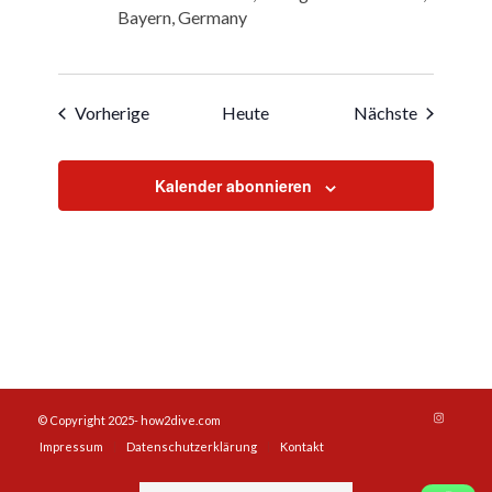
Bayern, Germany
Veranstaltungen
Veranstal
Vorherige
Heute
Nächste
Kalender abonnieren
© Copyright 2025- how2dive.com
Impressum
Datenschutzerklärung
Kontakt