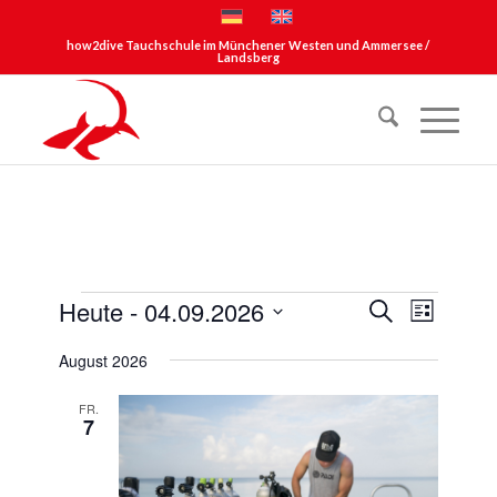
how2dive Tauchschule im Münchener Westen und Ammersee /
Landsberg
Veranstaltungen
Veransta
Verans
Heute
 - 
04.09.2026
Suche
Liste
Ansich
Suche
Datum
Naviga
August 2026
und
wählen.
Ansichte
FR.
7
Navigati