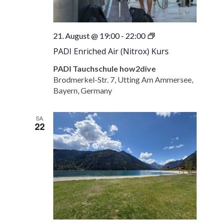
PADI
21. August @ 19:00
-
22:00
Enriched
PADI Enriched Air (Nitrox) Kurs
Air
(Nitrox)
PADI Tauchschule how2dive
Kurs
Brodmerkel-Str. 7, Utting Am Ammersee,
Bayern, Germany
SA.
22