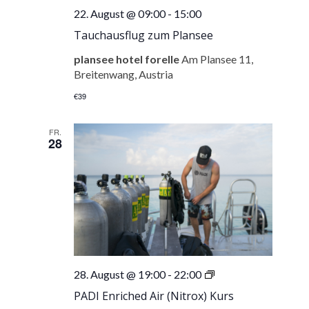
22. August @ 09:00
-
15:00
Tauchausflug zum Plansee
plansee hotel forelle
Am Plansee 11,
Breitenwang, Austria
€39
FR.
28
PADI
28. August @ 19:00
-
22:00
Enriched
PADI Enriched Air (Nitrox) Kurs
Air