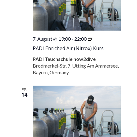
PADI
7. August @ 19:00
-
22:00
Enriched
PADI Enriched Air (Nitrox) Kurs
Air
(Nitrox)
PADI Tauchschule how2dive
Kurs
Brodmerkel-Str. 7, Utting Am Ammersee,
Bayern, Germany
FR.
14