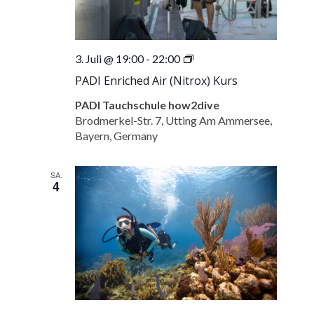
PADI
3. Juli @ 19:00
-
22:00
Enriched
PADI Enriched Air (Nitrox) Kurs
Air
(Nitrox)
PADI Tauchschule how2dive
Kurs
Brodmerkel-Str. 7, Utting Am Ammersee,
Bayern, Germany
SA.
4