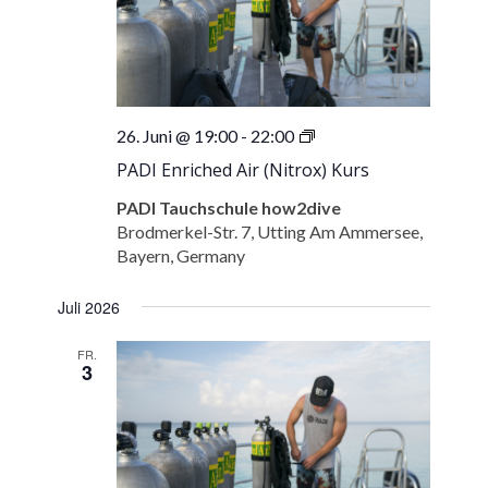
PADI
26. Juni @ 19:00
-
22:00
Enriched
PADI Enriched Air (Nitrox) Kurs
Air
(Nitrox)
PADI Tauchschule how2dive
Kurs
Brodmerkel-Str. 7, Utting Am Ammersee,
Bayern, Germany
Juli 2026
FR.
3