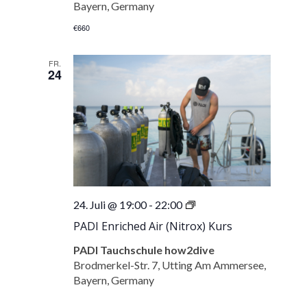
Bayern, Germany
€660
FR.
24
PADI
24. Juli @ 19:00
-
22:00
Enriched
PADI Enriched Air (Nitrox) Kurs
Air
(Nitrox)
PADI Tauchschule how2dive
Kurs
Brodmerkel-Str. 7, Utting Am Ammersee,
Bayern, Germany