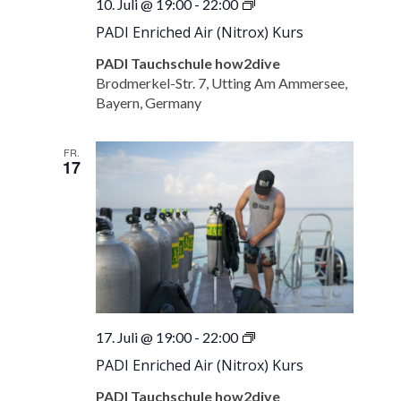
PADI
10. Juli @ 19:00
-
22:00
Enriched
PADI Enriched Air (Nitrox) Kurs
Air
(Nitrox)
PADI Tauchschule how2dive
Kurs
Brodmerkel-Str. 7, Utting Am Ammersee,
Bayern, Germany
FR.
17
PADI
17. Juli @ 19:00
-
22:00
Enriched
PADI Enriched Air (Nitrox) Kurs
Air
(Nitrox)
PADI Tauchschule how2dive