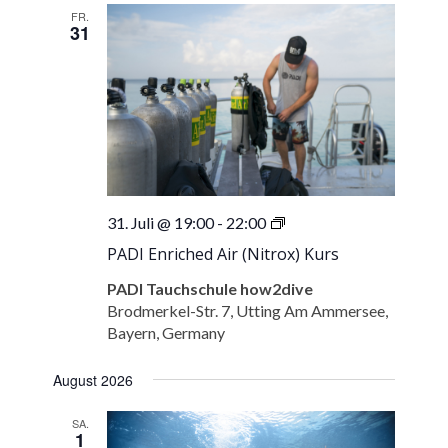
FR.
31
PADI
31. Juli @ 19:00
-
22:00
Enriched
PADI Enriched Air (Nitrox) Kurs
Air
(Nitrox)
PADI Tauchschule how2dive
Kurs
Brodmerkel-Str. 7, Utting Am Ammersee,
Bayern, Germany
August 2026
SA.
1