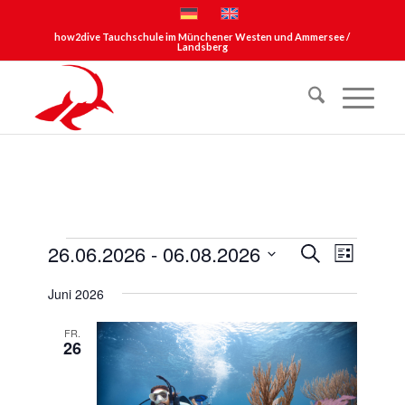
how2dive Tauchschule im Münchener Westen und Ammersee /
Landsberg
Veranstaltungen
Veransta
Verans
26.06.2026
 - 
06.08.2026
Suche
Liste
Ansich
Suche
Datum
Naviga
Juni 2026
und
wählen.
Ansichte
FR.
26
Navigati