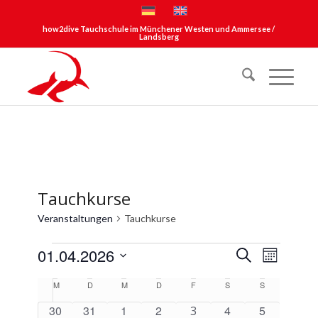
how2dive Tauchschule im Münchener Westen und Ammersee /
Landsberg
Tauchkurse
Veranstaltungen
Tauchkurse
Veranstaltungen
Veransta
Verans
01.04.2026
Suche
Monat
Ansich
Suche
Datum
Naviga
Kalender
M
Montag
D
Dienstag
M
Mittwoch
D
Donnerstag
F
Freitag
S
Samstag
S
Sonntag
und
wählen.
von
0
0
0
0
0
0
30
31
1
2
1
4
5
3