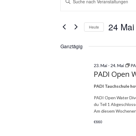
für
Suche
Schlüsselwort
24
und
eingeben.
Mai
Ansichten,
Suche
24 Mai
Heute
2026
Navigation
nach
Datum
Veranstaltungen
wählen.
Ganztägig
Schlüsselwort.
23. Mai
-
24. Mai
PA
PADI Open Wa
PADI Tauchschule h
PADI Open Water Dive
du Teil 1 Abgeschlosse
Am diesem Wochenen
€660