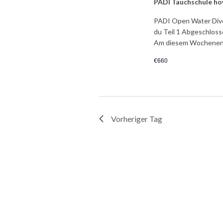
PADI Tauchschule h
PADI Open Water Dive
du Teil 1 Abgeschlosse
Am diesem Wochenen
€660
Vorheriger Tag