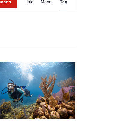
Ansichten-
uchen
Liste
Monat
Tag
Navigation