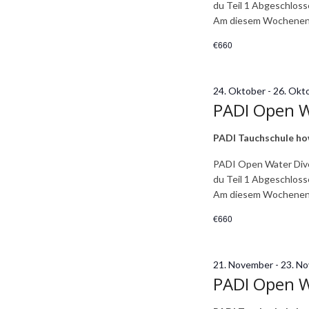
du Teil 1 Abgeschlosse
Am diesem Wochenen
€660
24. Oktober
-
26. Okt
PADI Open Wa
PADI Tauchschule h
PADI Open Water Dive
du Teil 1 Abgeschlosse
Am diesem Wochenen
€660
21. November
-
23. N
PADI Open Wa