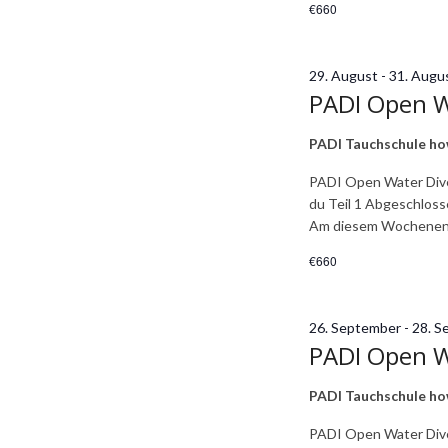
€660
29. August
-
31. Augu
PADI Open Wa
PADI Tauchschule h
PADI Open Water Dive
du Teil 1 Abgeschlosse
Am diesem Wochenen
€660
26. September
-
28. S
PADI Open Wa
PADI Tauchschule h
PADI Open Water Dive