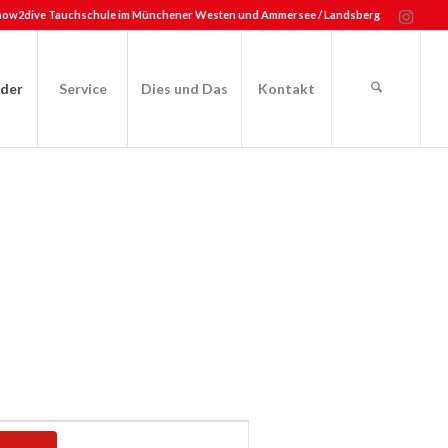
how2dive Tauchschule im Münchener Westen und Ammersee / Landsberg
nder
Service
Dies und Das
Kontakt
Veranstaltung